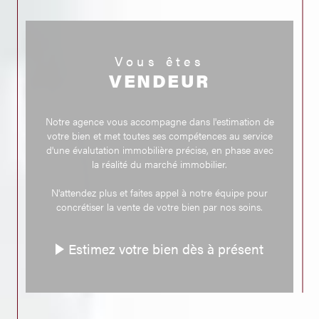
Pour ceux qui souhaitent louer, notre agence propose une sélection
variée de biens.
Que votre cœur balance pour un appartement dans le centre de
Vous êtes
Brioude ou une maison avec jardin, notre catalogue s'adapte à toutes
les préférences.
VENDEUR
Notre équipe veille à ce que chaque location réponde à un standard de
qualité élevé, assurant ainsi votre bien-être dans votre nouveau foyer.
Estimation
Notre agence vous accompagne dans l'estimation de
votre bien et met toutes ses compétences au service
Si vous envisagez de vendre votre propriété, une
estimation à
d'une évalutation immobilière précise, en phase avec
Brioude
est une étape indispensable.
la réalité du marché immobilier.
Nous utilisons les dernières données du marché et une évaluation
minutieuse de votre bien pour vous fournir une estimation juste et
N'attendez plus et faites appel à notre équipe pour
optimisée.
concrétiser la vente de votre bien par nos soins.
Notre objectif est de vous positionner avantageusement sur le marché,
en assurant une vente efficace et au meilleur prix.
Estimez votre bien dès à présent