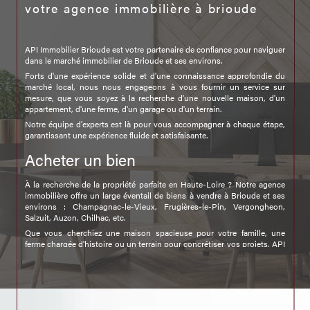
votre agence immobilière à brioude
API Immobilier Brioude est votre partenaire de confiance pour naviguer
dans le marché immobilier de Brioude et ses environs.
Forts d'une expérience solide et d'une connaissance approfondie du
marché local, nous nous engageons à vous fournir un service sur
mesure, que vous soyez à la recherche d'une nouvelle maison, d'un
appartement, d'une ferme, d'un garage ou d'un terrain.
Notre équipe d'experts est là pour vous accompagner à chaque étape,
garantissant une expérience fluide et satisfaisante.
Acheter un bien
À la recherche de la propriété parfaite en Haute-Loire ? Notre agence
immobilière offre un large éventail de biens à vendre à Brioude et ses
environs : Champagnac-le-Vieux, Frugières-le-Pin, Vergongheon,
Salzuit, Auzon, Chilhac, etc.
Que vous cherchiez une maison spacieuse pour votre famille, une
ferme chargée d'histoire ou un terrain pour concrétiser vos projets, API
Immobilier Brioude est votre allié.
Nous écoutons attentivement vos besoins pour vous présenter des
offres qui correspondent précisément à vos critères et à votre budget.
Trouver une location