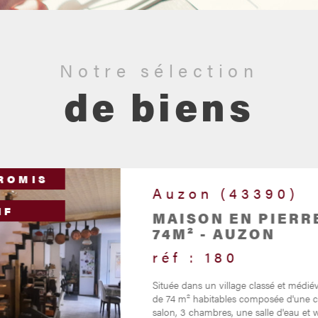
Notre sélection
de biens
ROMIS
Auzon (43390)
IF
MAISON EN PIERR
74M² - AUZON
réf : 180
Située dans un village classé et médié
de 74 m² habitables composée d'une c
salon, 3 chambres, une salle d'eau et wc