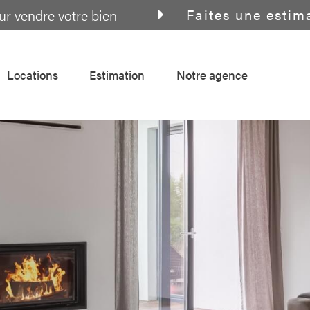
Faites une estim
ur vendre votre bien
locations
estimation
notre agence
Voir les
8
annonces
uer
Estimer
BUDGET
nnée