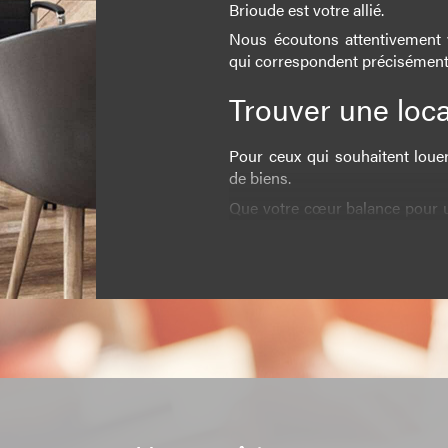
Brioude est votre allié.
Nous écoutons attentivement 
qui correspondent précisément à
Trouver une loc
Pour ceux qui souhaitent loue
de biens.
Que votre cœur balance pour u
une maison avec jardin, notre c
Notre équipe veille à ce que
qualité élevé, assurant ainsi vo
Estimation
Si vous envisagez de vendre v
est une étape indispensable.
Nous utilisons les dernièr