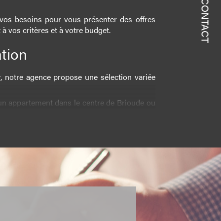
CONTACT
vos besoins pour vous présenter des offres
 vos critères et à votre budget.
ation
r, notre agence propose une sélection variée
n appartement dans le centre de Brioude ou
atalogue s'adapte à toutes les préférences.
 chaque location réponde à un standard de
tre bien-être dans votre nouveau foyer.
otre propriété, une
estimation à Brioude
es données du marché et une évaluation