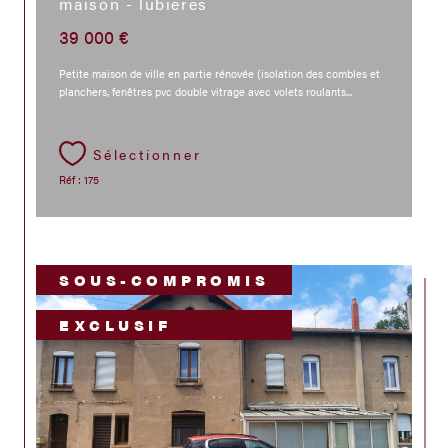
maison - lubieres
39 000 €
Petite maison de ville en partie rénovée (isolation des combles et
planchers, fenêtres pvc double vitrage avec volets roulants...
Sélectionner
Réf : 175
SOUS-COMPROMIS
EXCLUSIF