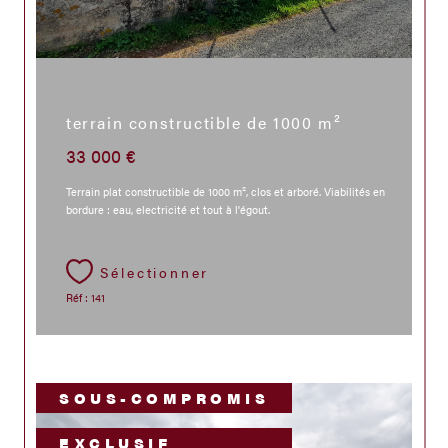
Auzon (43390)
terrain constructible de 1000 m²
33 000 €
Terrain plat constructible de 1000 m², clos et arboré. Viabilités en
bordure : eau, electricité et tout à l'égout.
Sélectionner
Réf : 141
SOUS-COMPROMIS
EXCLUSIF