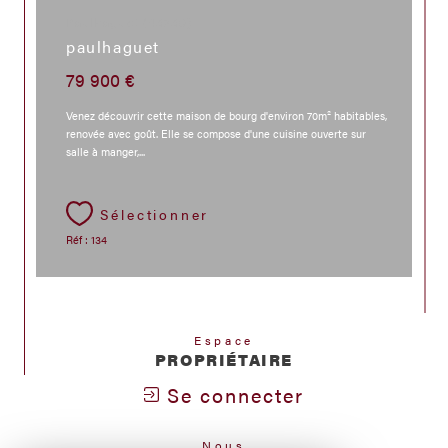
Paulhaguet (43230)
paulhaguet
79 900 €
Venez découvrir cette maison de bourg d'environ 70m² habitables,
renovée avec goût. Elle se compose d'une cuisine ouverte sur
salle à manger,...
Sélectionner
Réf : 134
Espace
PROPRIÉTAIRE
Se connecter
Nous