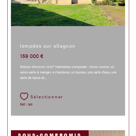
Lempdes-sur-Allagnon (43410)
lempdes sur allagnon
159 000 €
Maison d'environ 121m² habitables composée : d'une cuisine, un
salon-salle à manger, 4 chambres, un bureau, une salle d'eau, une
salle de bains et...
Sélectionner
Réf : 185
SOUS-COMPROMIS