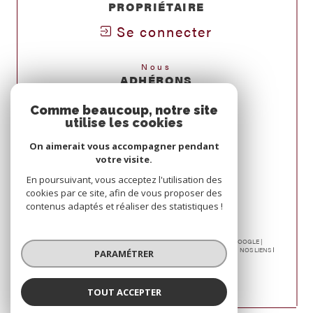
PROPRIÉTAIRE
Se connecter
Nous
ADHÉRONS
Comme beaucoup, notre site
utilise les cookies
On aimerait vous accompagner pendant
votre visite.
En poursuivant, vous acceptez l'utilisation des
cookies par ce site, afin de vous proposer des
contenus adaptés et réaliser des statistiques !
© 2026 | TOUS DROITS RÉSERVÉS | TRADUCTION POWERED BY GOOGLE |
NOS HONORAIRES
PLAN DU SITE
MENTIONS LÉGALES
ADMIN
NOS LIENS
PARAMÉTRER
POLITIQUE RGPD
COOKIES
TOUT ACCEPTER