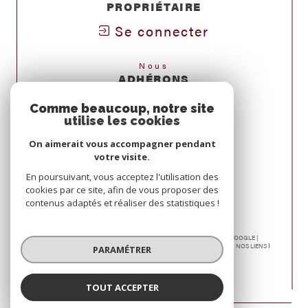
PROPRIÉTAIRE
Se connecter
Nous
ADHÉRONS
Comme beaucoup, notre site
utilise les cookies
On aimerait vous accompagner pendant
votre visite.
En poursuivant, vous acceptez l'utilisation des
cookies par ce site, afin de vous proposer des
contenus adaptés et réaliser des statistiques !
© 2026 | TOUS DROITS RÉSERVÉS | TRADUCTION POWERED BY GOOGLE |
NOS HONORAIRES
PLAN DU SITE
MENTIONS LÉGALES
ADMIN
NOS LIENS
PARAMÉTRER
POLITIQUE RGPD
COOKIES
TOUT ACCEPTER