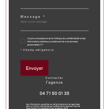
Message *
J'ai pris connaissance de la Politique de confidentialité et des
informations relatives au traitement de mes données
personnelles (*)*
* Champ obligatoire
Envoyer
contacter
l'agence
04 71 50 01 35
Les informations recueillies sur ce formulaire sont enregistrées
dans un fichier informatisé par La Boite Immo agissant comme
Sous-traitant du traitement pour la gestion de la