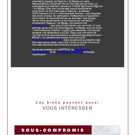
clientèle/prospects de l'Agence / du Réseau qui reste
Responsable du Traitement de vos Données personnelles. La
base légale du traitement repose sur l'intérêt légitime de l'Agence
/ du Réseau. Elles sont conservées jusqu'à demande de
suppression et sont destinées à l'Agence / au Réseau.
Conformément à la loi « informatique et libertés », vous disposez
des droits d’accès, de rectification, d’effacement, d’opposition,
de limitation et de portabilité de vos données. Vous pouvez
retirer votre consentement à tout moment en contactant
directement l’Agence / Le Réseau. Consultez le site
https://cnil.fr/fr
pour plus d’informations sur vos droits. Si vous
estimez, après avoir contacté l'Agence / le Réseau, que vos droits
« Informatique et Libertés » ne sont pas respectés, vous pouvez
adresser une réclamation à la CNIL. Nous vous informons de
l’existence de la liste d'opposition au démarchage téléphonique «
Bloctel », sur laquelle vous pouvez vous inscrire ici :
https://www.bloctel.gouv.fr
. Dans le cadre de la protection des
Données personnelles, nous vous invitons à ne pas inscrire de
Données sensibles dans le champ de saisie libre.
Ce site est protégé par reCAPTCHA, les
Politiques de
Confidentialité
et es
Conditions d'utilisation
de Google
s'appliquent.
Ces biens peuvent aussi
VOUS INTÉRESSER
SOUS-COMPROMIS