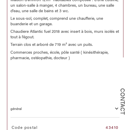
un salon-salle à manger, 4 chambres, un bureau, une salle
d'eau, une salle de bains et 3 wc.
Le sous-sol, complet, comprend une chaufferie, une
buanderie et un garage.
Chaudiere Atlantic fuel 2018 avec insert à bois, murs isolés et
tout à l'égout.
Terrain clos et arboré de 719 m² avec un puits.
Commerces proches, école, pôle santé ( kinésithérapie,
pharmacie, ostéopathie, docteur )
CONTACT
général
TRAD_SIROCCO_Caracteristique
Valeurs
Code postal
43410