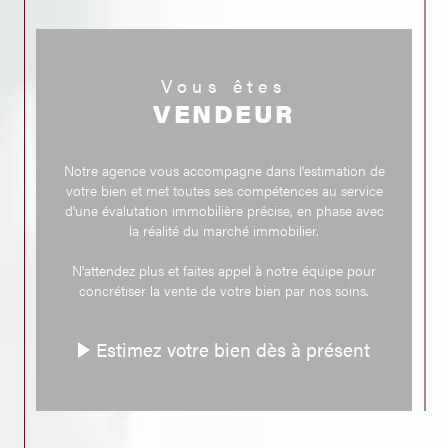
Pour ceux qui souhaitent louer, notre agence propose une sélection
variée de biens.
Que votre cœur balance pour un appartement dans le centre de
Vous êtes
Brioude ou une maison avec jardin, notre catalogue s'adapte à toutes
les préférences.
VENDEUR
Notre équipe veille à ce que chaque location réponde à un standard de
qualité élevé, assurant ainsi votre bien-être dans votre nouveau foyer.
Estimation
Notre agence vous accompagne dans l'estimation de
votre bien et met toutes ses compétences au service
Si vous envisagez de vendre votre propriété, une
estimation à
d'une évalutation immobilière précise, en phase avec
Brioude
est une étape indispensable.
la réalité du marché immobilier.
Nous utilisons les dernières données du marché et une évaluation
minutieuse de votre bien pour vous fournir une estimation juste et
N'attendez plus et faites appel à notre équipe pour
optimisée.
concrétiser la vente de votre bien par nos soins.
Notre objectif est de vous positionner avantageusement sur le marché,
en assurant une vente efficace et au meilleur prix.
Estimez votre bien dès à présent