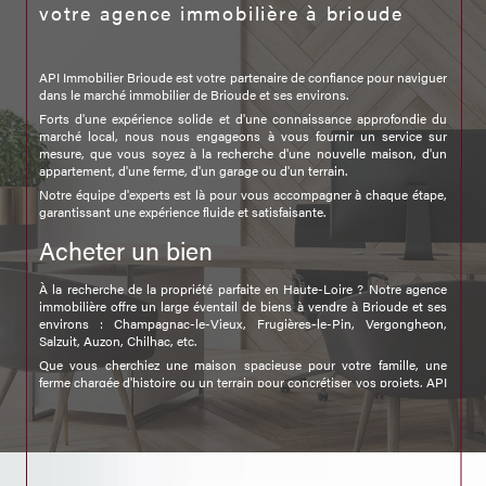
votre agence immobilière à brioude
API Immobilier Brioude est votre partenaire de confiance pour naviguer
dans le marché immobilier de Brioude et ses environs.
Forts d'une expérience solide et d'une connaissance approfondie du
marché local, nous nous engageons à vous fournir un service sur
mesure, que vous soyez à la recherche d'une nouvelle maison, d'un
appartement, d'une ferme, d'un garage ou d'un terrain.
Notre équipe d'experts est là pour vous accompagner à chaque étape,
garantissant une expérience fluide et satisfaisante.
Acheter un bien
À la recherche de la propriété parfaite en Haute-Loire ? Notre agence
immobilière offre un large éventail de biens à vendre à Brioude et ses
environs : Champagnac-le-Vieux, Frugières-le-Pin, Vergongheon,
Salzuit, Auzon, Chilhac, etc.
Que vous cherchiez une maison spacieuse pour votre famille, une
ferme chargée d'histoire ou un terrain pour concrétiser vos projets, API
Immobilier Brioude est votre allié.
Nous écoutons attentivement vos besoins pour vous présenter des
offres qui correspondent précisément à vos critères et à votre budget.
Trouver une location