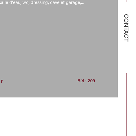
lle d'eau, wc, dressing, cave et garage,...
CONTACT
er
Réf : 209