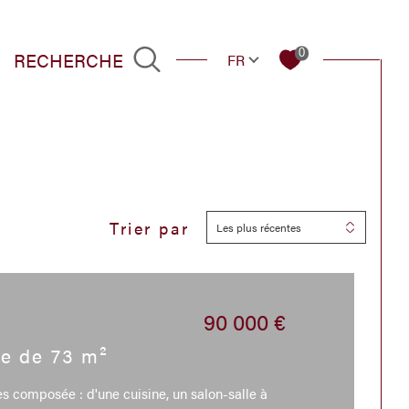
Langue
RECHERCHE
0
FR
Trier par
Filtrer
Les plus récentes
Réinitialiser les filtres
90 000 €
 (43230)
re de 73 m²
s composée : d'une cuisine, un salon-salle à