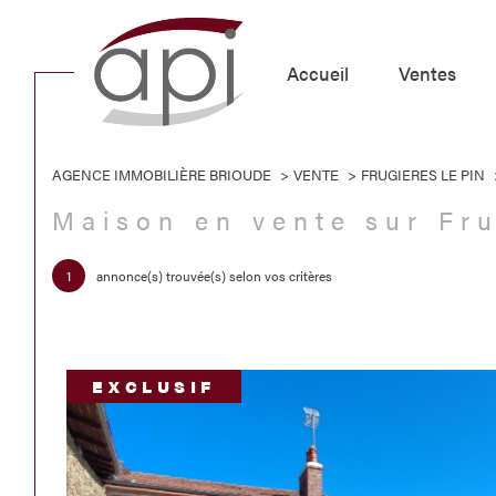
accueil
ventes
AGENCE IMMOBILIÈRE BRIOUDE
VENTE
FRUGIERES LE PIN
Acheter
Lo
Maison en vente sur Fr
de l'ancien
1
TYPE DE BIEN
1
annonce(s) trouvée(s) selon vos critères
de l'ancien
à l'a
Maison
43230 - Frugières-le-P
EXCLUSIF