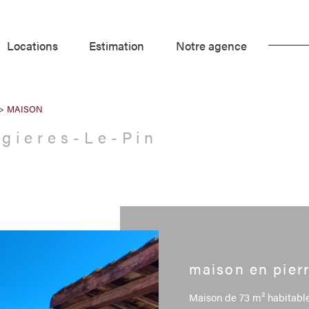
locations
estimation
notre agence
Voir les
1
annonces
MAISON
uer
Estimer
ugieres-Le-Pin
1
LOCALISATION
BUDGET
nnée
in
Frugières-le-Pin
maison en pier
Maison de 73 m² habitable