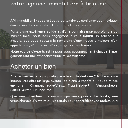
votre agence immobilière à brioude
API Immobilier Brioude est votre partenaire de confiance pour naviguer
dans le marché immobilier de Brioude et ses environs.
Forts d'une expérience solide et d'une connaissance approfondie du
marché local, nous nous engageons à vous fournir un service sur
mesure, que vous soyez à la recherche d'une nouvelle maison, d'un
appartement, d'une ferme, d'un garage ou d'un terrain.
Notre équipe d'experts est là pour vous accompagner à chaque étape,
garantissant une expérience fluide et satisfaisante.
Acheter un bien
À la recherche de la propriété parfaite en Haute-Loire ? Notre agence
immobilière offre un large éventail de biens à vendre à Brioude et ses
environs : Champagnac-le-Vieux, Frugières-le-Pin, Vergongheon,
Salzuit, Auzon, Chilhac, etc.
Que vous cherchiez une maison spacieuse pour votre famille, une
ferme chargée d'histoire ou un terrain pour concrétiser vos projets, API
Immobilier Brioude est votre allié.
Nous écoutons attentivement vos besoins pour vous présenter des
offres qui correspondent précisément à vos critères et à votre budget.
Trouver une location