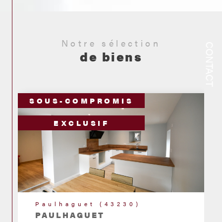
Notre sélection
CONTACT
de biens
SOUS-COMPROMIS
EXCLUSIF
Bournoncle-Saint-Pierre
(43360)
MAISON - BOURNONCLE