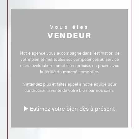
Pour ceux qui souhaitent louer, notre agence propose une sélection
variée de biens.
Que votre cœur balance pour un appartement dans le centre de
Vous êtes
Brioude ou une maison avec jardin, notre catalogue s'adapte à toutes
les préférences.
VENDEUR
Notre équipe veille à ce que chaque location réponde à un standard de
qualité élevé, assurant ainsi votre bien-être dans votre nouveau foyer.
Estimation
Notre agence vous accompagne dans l'estimation de
votre bien et met toutes ses compétences au service
Si vous envisagez de vendre votre propriété, une
estimation à
d'une évalutation immobilière précise, en phase avec
Brioude
est une étape indispensable.
la réalité du marché immobilier.
Nous utilisons les dernières données du marché et une évaluation
minutieuse de votre bien pour vous fournir une estimation juste et
N'attendez plus et faites appel à notre équipe pour
optimisée.
concrétiser la vente de votre bien par nos soins.
Notre objectif est de vous positionner avantageusement sur le marché,
en assurant une vente efficace et au meilleur prix.
Estimez votre bien dès à présent