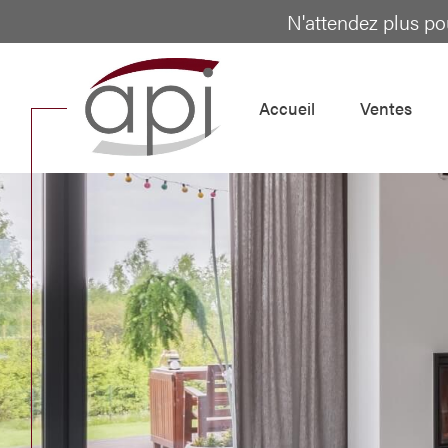
N'attendez plus po
accueil
ventes
Acheter
Lo
de l'ancien
TYPE DE BIEN
de l'ancien
à l'a