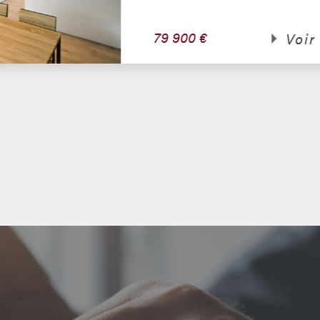
d'environ 247m² habitables. Elle se c
entrée, une cuisine ouverte sur salle à..
170 000 €
Voir