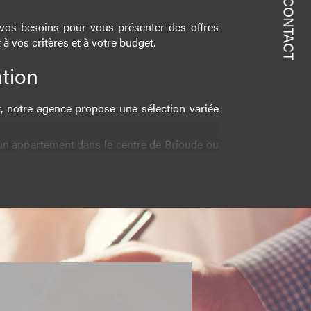
CONTACT
vos besoins pour vous présenter des offres
 vos critères et à votre budget.
ation
r, notre agence propose une sélection variée
n appartement dans le centre de Brioude ou
atalogue s'adapte à toutes les préférences.
 chaque location réponde à un standard de
tre bien-être dans votre nouveau foyer.
otre propriété, une
estimation à Brioude
es données du marché et une évaluation