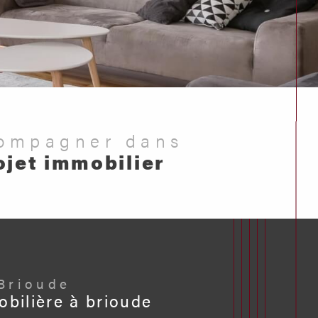
compagner dans
ojet immobilier
 Brioude
bilière à brioude