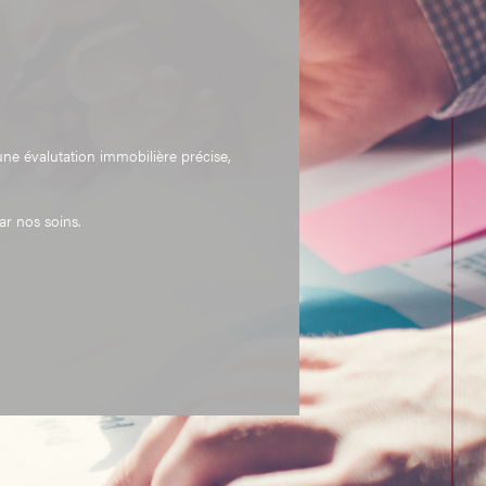
ur vous fournir une estimation juste et
sitionner avantageusement sur le marché, en
u meilleur prix.
ne évalutation immobilière précise,
ar nos soins.