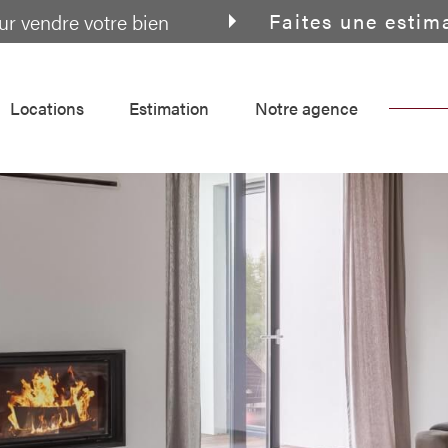
Faites une estim
ur vendre votre bien
locations
estimation
notre agence
Voir les
8
annonces
uer
Estimer
BUDGET
nnée