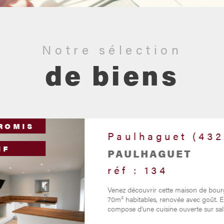
Notre sélection
de biens
ROMIS
Bournoncle-Saint-
Pierre (43360)
IF
MAISON - BOURN
SAINT PIERRE
réf : 130
Venez découvrir cette maison de carac