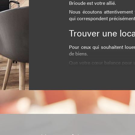
Brioude est votre allié.
Nous écoutons attentivement 
qui correspondent précisément à
Trouver une loc
Pour ceux qui souhaitent loue
de biens.
Que votre cœur balance pour u
une maison avec jardin, notre c
Notre équipe veille à ce que
qualité élevé, assurant ainsi vo
Estimation
Si vous envisagez de vendre v
est une étape indispensable.
Nous utilisons les dernièr