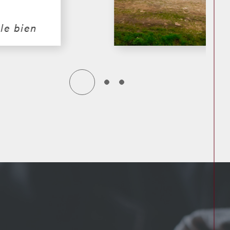
ompose d'une
.
 le bien