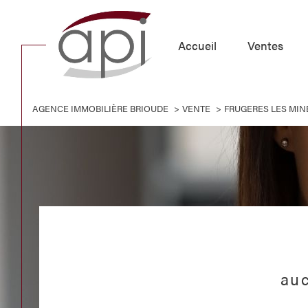
accueil
ventes
AGENCE IMMOBILIÈRE BRIOUDE
VENTE
FRUGERES LES MIN
Acheter
Lo
de l'ancien
1
TYPE DE BIEN
de l'ancien
à l'a
Maison
43250 - Frugerès-les-
auc