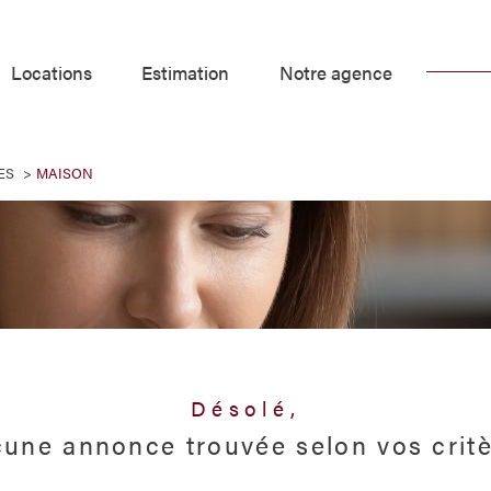
locations
estimation
notre agence
Voir les
0
annonces
ES
MAISON
uer
Estimer
1
LOCALISATION
BUDGET
nnée
Mines
Désolé,
une annonce trouvée selon vos crit