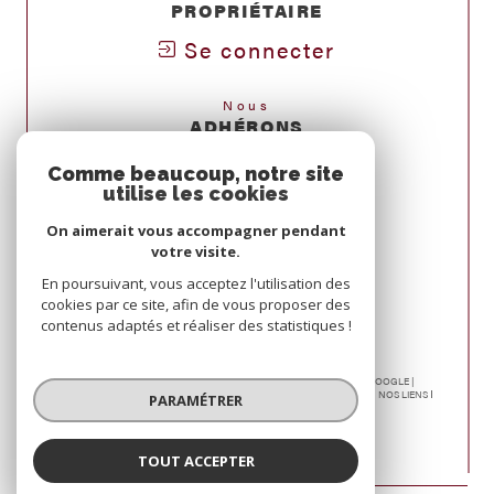
PROPRIÉTAIRE
Se connecter
Nous
ADHÉRONS
Comme beaucoup, notre site
utilise les cookies
On aimerait vous accompagner pendant
votre visite.
En poursuivant, vous acceptez l'utilisation des
cookies par ce site, afin de vous proposer des
contenus adaptés et réaliser des statistiques !
© 2026 | TOUS DROITS RÉSERVÉS | TRADUCTION POWERED BY GOOGLE |
NOS HONORAIRES
PLAN DU SITE
MENTIONS LÉGALES
ADMIN
NOS LIENS
PARAMÉTRER
POLITIQUE RGPD
COOKIES
TOUT ACCEPTER